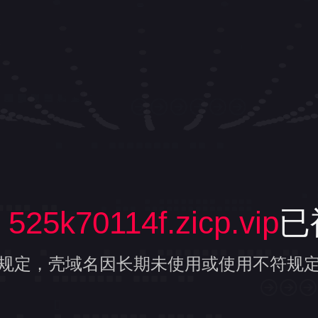
，
525k70114f.zicp.vip
已
规定，壳域名因长期未使用
或使用不符规